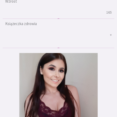
Wzrost
165
Książeczka zdrowia
+