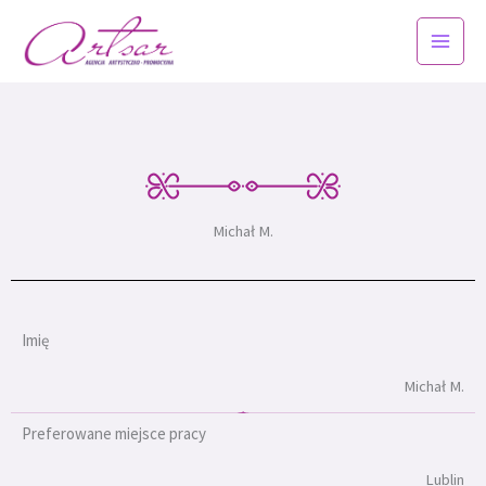
Przejdź
do
treści
Michał M.
Imię
Michał M.
Preferowane miejsce pracy
Lublin