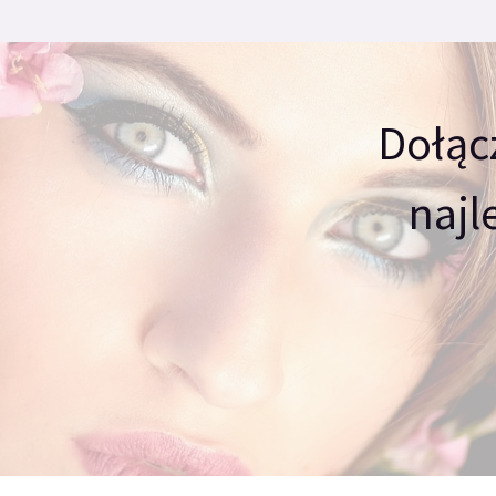
Dołąc
najl