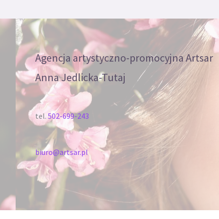
Agencja artystyczno-promocyjna Artsar
Anna Jedlicka-Tutaj
tel.
502-699-243
biuro@artsar.pl