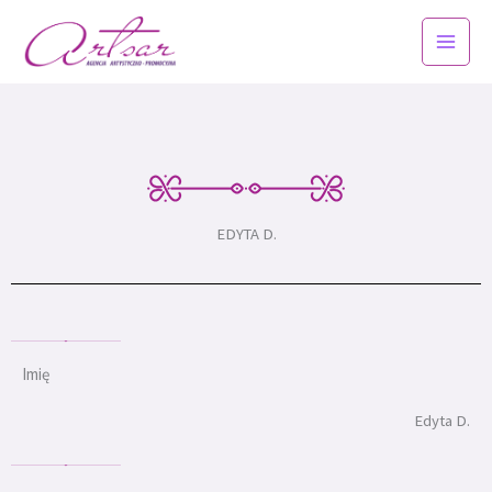
Przejdź
do
treści
EDYTA D.
Imię
Edyta D.