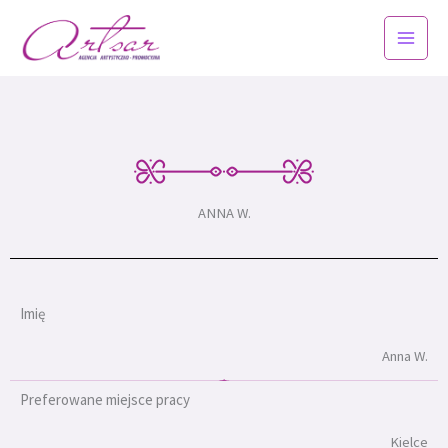
Przejdź
do
treści
ANNA W.
Imię
Anna W.
Preferowane miejsce pracy
Kielce